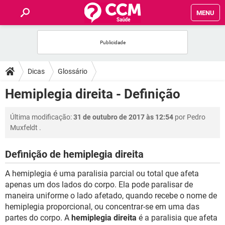
MENU
INÍCIO
FÓRUM
Dicas
Glossário
SAÚDE
Hemiplegia direita - Definição
FAMÍLIA
Última modificação:
31 de outubro de 2017 às 12:54
por
Pedro
Muxfeldt
.
NUTRIÇÃO
Definição de hemiplegia direita
BEM-ESTAR
A hemiplegia é uma paralisia parcial ou total que afeta
apenas um dos lados do corpo. Ela pode paralisar de
SEXUALIDADE
maneira uniforme o lado afetado, quando recebe o nome de
hemiplegia proporcional, ou concentrar-se em uma das
partes do corpo. A
hemiplegia direita
é a paralisia que afeta
GLOSSÁRIO