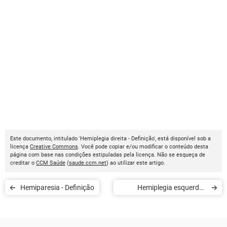
Este documento, intitulado 'Hemiplegia direita - Definição', está disponível sob a
licença
Creative Commons
. Você pode copiar e/ou modificar o conteúdo desta
página com base nas condições estipuladas pela licença. Não se esqueça de
creditar o
CCM Saúde
(
saude.ccm.net
) ao utilizar este artigo.
Hemiparesia - Definição
Hemiplegia esquerda -
Definição