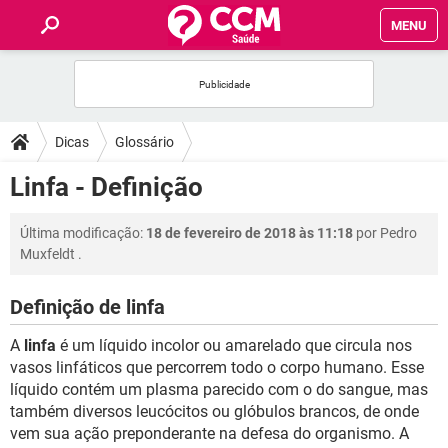
MENU
INÍCIO
FÓRUM
Dicas
Glossário
SAÚDE
Linfa - Definição
FAMÍLIA
Última modificação:
18 de fevereiro de 2018 às 11:18
por
Pedro
Muxfeldt
.
NUTRIÇÃO
Definição de linfa
BEM-ESTAR
A
linfa
é um líquido incolor ou amarelado que circula nos
vasos linfáticos que percorrem todo o corpo humano. Esse
SEXUALIDADE
líquido contém um plasma parecido com o do sangue, mas
também diversos leucócitos ou glóbulos brancos, de onde
vem sua ação preponderante na defesa do organismo. A
GLOSSÁRIO