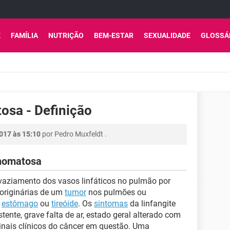
E
FAMÍLIA
NUTRIÇÃO
BEM-ESTAR
SEXUALIDADE
GLOSSÁ
osa - Definição
017 às 15:10
por
Pedro Muxfeldt
.
inomatosa
aziamento dos vasos linfáticos no pulmão por
originárias de um
tumor
nos pulmões ou
,
estômago
ou
tireóide
. Os
sintomas
da linfangite
ente, grave falta de ar, estado geral alterado com
inais clínicos do câncer em questão. Uma