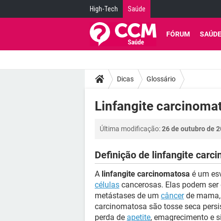
High-Tech
Saúde
FÓRUM
SAÚD
Dicas
Glossário
Linfangite carcinomat
Última modificação:
26 de outubro de 2
Definição de linfangite carc
A
linfangite carcinomatosa
é um esv
células
cancerosas. Elas podem ser 
metástases de um
câncer
de mama
carcinomatosa são tosse seca persist
perda de
apetite
, emagrecimento e s