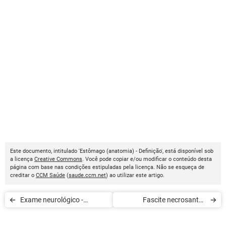
Este documento, intitulado 'Estômago (anatomia) - Definição', está disponível sob
a licença
Creative Commons
. Você pode copiar e/ou modificar o conteúdo desta
página com base nas condições estipuladas pela licença. Não se esqueça de
creditar o
CCM Saúde
(
saude.ccm.net
) ao utilizar este artigo.
Exame neurológico -
Fascite necrosante -
Definição
Definição