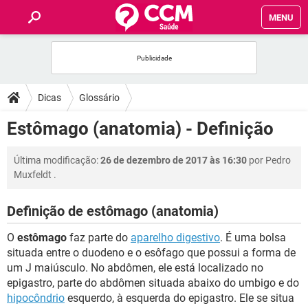
MENU
INÍCIO
FÓRUM
Dicas
Glossário
SAÚDE
Estômago (anatomia) - Definição
FAMÍLIA
Última modificação:
26 de dezembro de 2017 às 16:30
por
Pedro
Muxfeldt
.
NUTRIÇÃO
Definição de estômago (anatomia)
BEM-ESTAR
O
estômago
faz parte do
aparelho digestivo
. É uma bolsa
situada entre o duodeno e o esôfago que possui a forma de
SEXUALIDADE
um J maiúsculo. No abdômen, ele está localizado no
epigastro, parte do abdômen situada abaixo do umbigo e do
hipocôndrio
esquerdo, à esquerda do epigastro. Ele se situa
GLOSSÁRIO