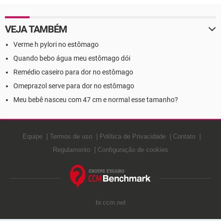
VEJA TAMBÉM
Verme h pylori no estômago
Quando bebo água meu estômago dói
Remédio caseiro para dor no estômago
Omeprazol serve para dor no estômago
Meu bebê nasceu com 47 cm e normal esse tamanho?
Equipe
Termos de uso
Política de Privacidade
Contato
Regulamento
Configuração de cookies
br.ccm.net