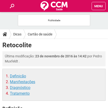
MENU
INÍCIO
FÓRUM
Dicas
Cartão de saúde
SAÚDE
Retocolite
FAMÍLIA
Última modificação:
23 de novembro de 2016 às 14:42
por
Pedro
Muxfeldt
.
NUTRIÇÃO
Definição
BEM-ESTAR
Manifestações
Diagnóstico
SEXUALIDADE
Tratamento
GLOSSÁRIO