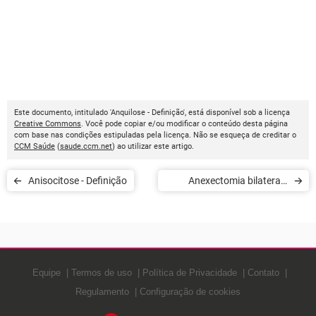
Este documento, intitulado 'Anquilose - Definição', está disponível sob a licença
Creative Commons
. Você pode copiar e/ou modificar o conteúdo desta página
com base nas condições estipuladas pela licença. Não se esqueça de creditar o
CCM Saúde
(
saude.ccm.net
) ao utilizar este artigo.
Anisocitose - Definição
Anexectomia bilateral -
Definição
Equipe
Termos de uso
Política de Privacidade
Contato
Regulamento
Configuração de cookies