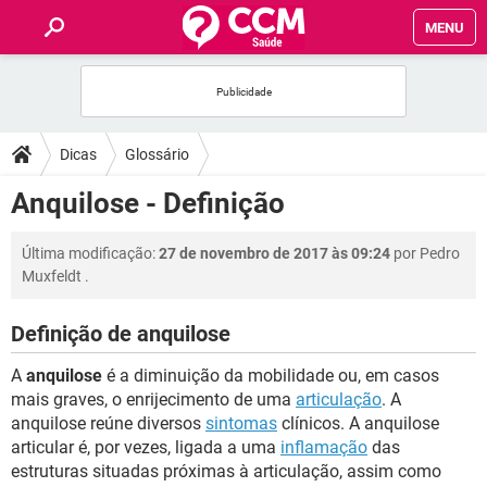
MENU
INÍCIO
FÓRUM
Dicas
Glossário
SAÚDE
Anquilose - Definição
FAMÍLIA
Última modificação:
27 de novembro de 2017 às 09:24
por
Pedro
Muxfeldt
.
NUTRIÇÃO
Definição de anquilose
BEM-ESTAR
A
anquilose
é a diminuição da mobilidade ou, em casos
mais graves, o enrijecimento de uma
articulação
. A
SEXUALIDADE
anquilose reúne diversos
sintomas
clínicos. A anquilose
articular é, por vezes, ligada a uma
inflamação
das
estruturas situadas próximas à articulação, assim como
GLOSSÁRIO