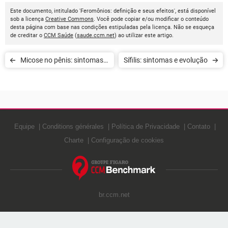
Este documento, intitulado 'Feromônios: definição e seus efeitos', está disponível
sob a licença
Creative Commons
. Você pode copiar e/ou modificar o conteúdo
desta página com base nas condições estipuladas pela licença. Não se esqueça
de creditar o
CCM Saúde
(
saude.ccm.net
) ao utilizar este artigo.
Micose no pênis: sintomas e
Sífilis: sintomas e evolução
tratamento
Equipe
Conditions générales
Política de Privacidade
Contato
Charte
Configuração de cookies
br.ccm.net