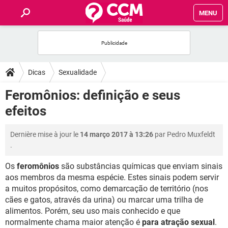
MENU
INÍCIO
FORUMS
Dicas
Sexualidade
SAÚDE
Feromônios: definição e seus
efeitos
FAMÍLIA
Dernière mise à jour le
14 março 2017 à 13:26
par
Pedro Muxfeldt
NUTRIÇÃO
.
Os
feromônios
são substâncias químicas que enviam sinais
BEM-ESTAR
aos membros da mesma espécie. Estes sinais podem servir
a muitos propósitos, como demarcação de território (nos
SEXUALIDADE
cães e gatos, através da urina) ou marcar uma trilha de
alimentos. Porém, seu uso mais conhecido e que
GLOSSÁRIO
normalmente chama maior atenção é
para atração sexual
.