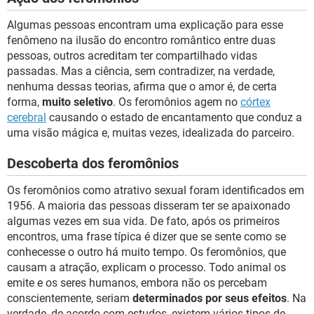
Algumas pessoas encontram uma explicação para esse
fenômeno na ilusão do encontro romântico entre duas
pessoas, outros acreditam ter compartilhado vidas
passadas. Mas a ciência, sem contradizer, na verdade,
nenhuma dessas teorias, afirma que o amor é, de certa
forma,
muito seletivo
. Os feromônios agem no
córtex
cerebral
causando o estado de encantamento que conduz a
uma visão mágica e, muitas vezes, idealizada do parceiro.
Descoberta dos feromônios
Os feromônios como atrativo sexual foram identificados em
1956. A maioria das pessoas disseram ter se apaixonado
algumas vezes em sua vida. De fato, após os primeiros
encontros, uma frase típica é dizer que se sente como se
conhecesse o outro há muito tempo. Os feromônios, que
causam a atração, explicam o processo. Todo animal os
emite e os seres humanos, embora não os percebam
conscientemente, seriam
determinados por seus efeitos
. Na
verdade, de acordo com estudos, existem vários tipos de