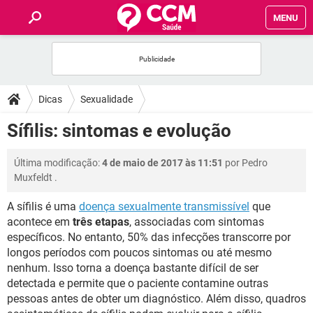
MENU
INÍCIO
FÓRUM
Dicas
Sexualidade
SAÚDE
Sífilis: sintomas e evolução
FAMÍLIA
Última modificação:
4 de maio de 2017 às 11:51
por
Pedro
Muxfeldt
.
NUTRIÇÃO
A sífilis é uma
doença sexualmente transmissível
que
acontece em
três etapas
, associadas com sintomas
BEM-ESTAR
específicos. No entanto, 50% das infecções transcorre por
longos períodos com poucos sintomas ou até mesmo
SEXUALIDADE
nenhum. Isso torna a doença bastante difícil de ser
detectada e permite que o paciente contamine outras
pessoas antes de obter um diagnóstico. Além disso, quadros
GLOSSÁRIO