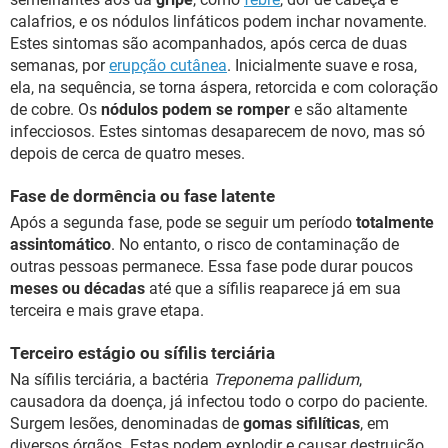
calafrios, e os nódulos linfáticos podem inchar novamente.
Estes sintomas são acompanhados, após cerca de duas
semanas, por
erupção cutânea
. Inicialmente suave e rosa,
ela, na sequência, se torna áspera, retorcida e com coloração
de cobre. Os
nódulos podem se romper
e são altamente
infecciosos. Estes sintomas desaparecem de novo, mas só
depois de cerca de quatro meses.
Fase de dormência ou fase latente
Após a segunda fase, pode se seguir um período
totalmente
assintomático
. No entanto, o risco de contaminação de
outras pessoas permanece. Essa fase pode durar poucos
meses ou décadas
até que a sífilis reaparece já em sua
terceira e mais grave etapa.
Terceiro estágio ou sífilis terciária
Na sífilis terciária, a bactéria
Treponema pallidum
,
causadora da doença, já infectou todo o corpo do paciente.
Surgem lesões, denominadas de
gomas sifilíticas
, em
diversos órgãos. Estas podem explodir e causar destruição