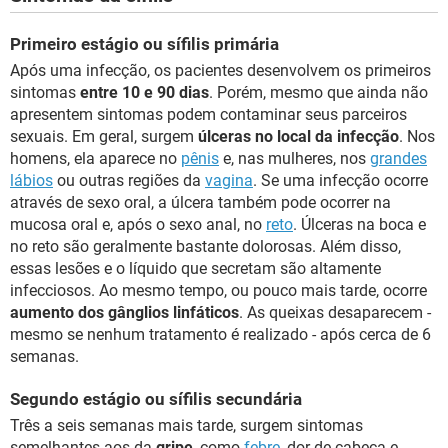
Primeiro estágio ou sífilis primária
Após uma infecção, os pacientes desenvolvem os primeiros
sintomas
entre 10 e 90 dias
. Porém, mesmo que ainda não
apresentem sintomas podem contaminar seus parceiros
sexuais. Em geral, surgem
úlceras no local da infecção
. Nos
homens, ela aparece no
pênis
e, nas mulheres, nos
grandes
lábios
ou outras regiões da
vagina
. Se uma infecção ocorre
através de sexo oral, a úlcera também pode ocorrer na
mucosa oral e, após o sexo anal, no
reto
. Úlceras na boca e
no reto são geralmente bastante dolorosas. Além disso,
essas lesões e o líquido que secretam são altamente
infecciosos. Ao mesmo tempo, ou pouco mais tarde, ocorre
aumento dos gânglios linfáticos
. As queixas desaparecem -
mesmo se nenhum tratamento é realizado - após cerca de 6
semanas.
Segundo estágio ou sífilis secundária
Três a seis semanas mais tarde, surgem sintomas
semelhantes aos da
gripe
, como
febre
, dor de cabeça e