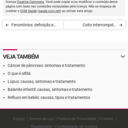
licença
Creative Commons
. Você pode copiar e/ou modificar o conteúdo desta
página com base nas condições estipuladas pela licença. Não se esqueça de
creditar o
CCM Saúde
(
saude.ccm.net
) ao utilizar este artigo.
Feromônios: definição e
Coito interrompido:
seus efeitos
cuidados a tomar
VEJA TAMBÉM
Câncer de pâncreas: sintomas e tratamento
O que é sifilis
Lúpus: causas, sintomas e tratamento
Balanite infantil: causas, sintomas e tratamento
Refluxo em bebês: causas, tipos e tratamentos
Equipe
Termos de uso
Política de Privacidade
Contato
Regulamento
Configuração de cookies