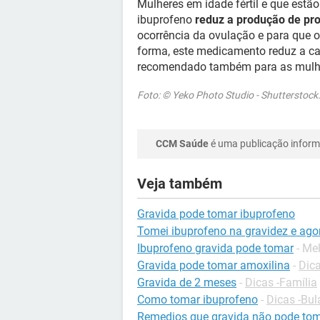
Mulheres em idade fértil e que estã
ibuprofeno
reduz a produção de pr
ocorrência da ovulação e para que o
forma, este medicamento reduz a ca
recomendado também para as mulher
Foto: © Yeko Photo Studio - Shutterstoc
CCM Saúde
é uma publicação informa
Veja também
Gravida pode tomar ibuprofeno
Tomei ibuprofeno na gravidez e ago
Ibuprofeno gravida pode tomar
- Me
Gravida pode tomar amoxilina
-
Dica
Gravida de 2 meses
-
Dicas -Família
Como tomar ibuprofeno
-
Dicas -Bu
Remedios que gravida não pode to