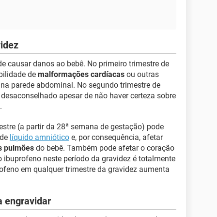
videz
e causar danos ao bebê. No primeiro trimestre de
bilidade de
malformações cardíacas
ou outras
na parede abdominal. No segundo trimestre de
e desaconselhado apesar de não haver certeza sobre
.
mestre (a partir da 28ª semana de gestação) pode
 de
líquido amniótico
e, por consequência, afetar
s pulmões
do bebê. Também pode afetar o coração
 o ibuprofeno neste período da gravidez é totalmente
rofeno em qualquer trimestre da gravidez aumenta
a engravidar