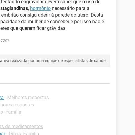
o tentando engravidar devem saber que o uso de
ostaglandinas
,
hormônio
necessário para a
 embrião consiga aderir à parede do útero. Desta
pacidade da mulher de conceber e por isso não é
es que querem ficar grávidas.
k.com
tiva realizada por uma equipe de especialistas de saúde.
ra
- Melhores respostas
lhores respostas
s -Família
las de medicamentos
mar
-
Dicas -Família