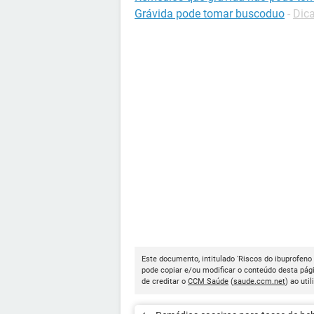
Grávida pode tomar buscoduo
-
Dic
Este documento, intitulado 'Riscos do ibuprofeno 
pode copiar e/ou modificar o conteúdo desta pág
de creditar o
CCM Saúde
(
saude.ccm.net
) ao util