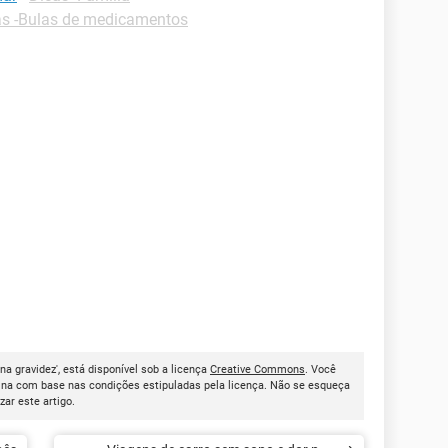
as -Bulas de medicamentos
na gravidez', está disponível sob a licença
Creative Commons
. Você
ina com base nas condições estipuladas pela licença. Não se esqueça
izar este artigo.