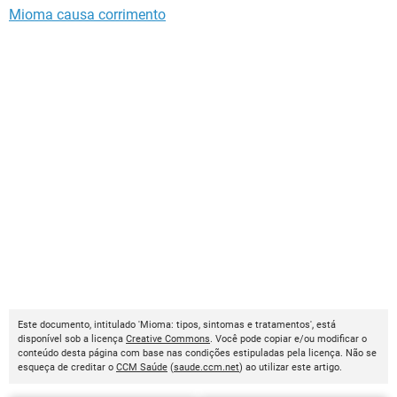
Mioma causa corrimento
Este documento, intitulado 'Mioma: tipos, sintomas e tratamentos', está
disponível sob a licença
Creative Commons
. Você pode copiar e/ou modificar o
conteúdo desta página com base nas condições estipuladas pela licença. Não se
esqueça de creditar o
CCM Saúde
(
saude.ccm.net
) ao utilizar este artigo.