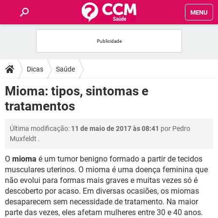
MENU
INÍCIO
FÓRUM
Dicas
Saúde
SAÚDE
Mioma: tipos, sintomas e
tratamentos
FAMÍLIA
Última modificação:
11 de maio de 2017 às 08:41
por
Pedro
NUTRIÇÃO
Muxfeldt
.
O
mioma
é um tumor benigno formado a partir de tecidos
BEM-ESTAR
musculares uterinos. O mioma é uma doença feminina que
não evolui para formas mais graves e muitas vezes só é
SEXUALIDADE
descoberto por acaso. Em diversas ocasiões, os miomas
desaparecem sem necessidade de tratamento. Na maior
GLOSSÁRIO
parte das vezes, eles afetam mulheres entre 30 e 40 anos.