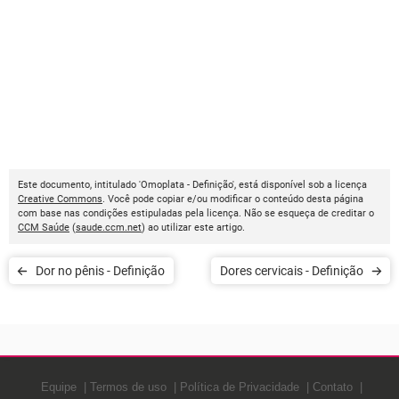
Este documento, intitulado 'Omoplata - Definição', está disponível sob a licença
Creative Commons
. Você pode copiar e/ou modificar o conteúdo desta página
com base nas condições estipuladas pela licença. Não se esqueça de creditar o
CCM Saúde
(
saude.ccm.net
) ao utilizar este artigo.
Dor no pênis - Definição
Dores cervicais - Definição
Equipe
Termos de uso
Política de Privacidade
Contato