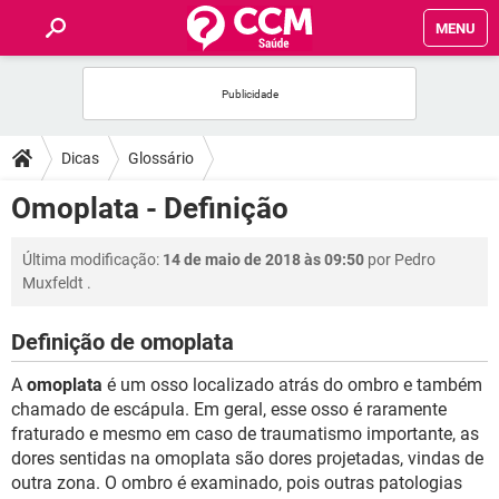
MENU
INÍCIO
FÓRUM
Dicas
Glossário
SAÚDE
Omoplata - Definição
FAMÍLIA
Última modificação:
14 de maio de 2018 às 09:50
por
Pedro
Muxfeldt
.
NUTRIÇÃO
Definição de omoplata
BEM-ESTAR
A
omoplata
é um osso localizado atrás do ombro e também
chamado de escápula. Em geral, esse osso é raramente
SEXUALIDADE
fraturado e mesmo em caso de traumatismo importante, as
dores sentidas na omoplata são dores projetadas, vindas de
outra zona. O ombro é examinado, pois outras patologias
GLOSSÁRIO