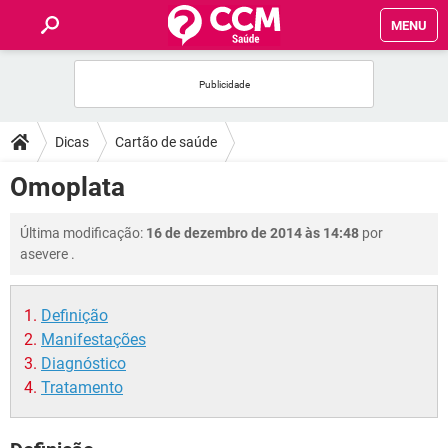
MENU
INÍCIO
FÓRUM
Dicas
Cartão de saúde
SAÚDE
Omoplata
FAMÍLIA
Última modificação:
16 de dezembro de 2014 às 14:48
por
asevere
.
NUTRIÇÃO
Definição
BEM-ESTAR
Manifestações
Diagnóstico
SEXUALIDADE
Tratamento
GLOSSÁRIO