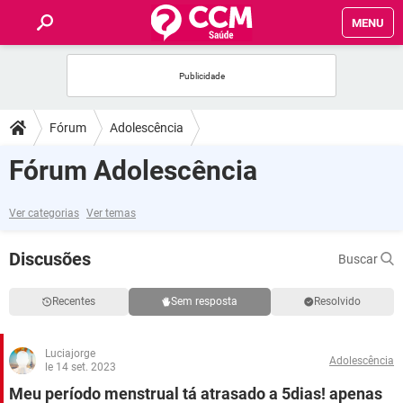
MENU
INÍCIO
FÓRUM
Fórum
Adolescência
SAÚDE
Fórum Adolescência
FAMÍLIA
Ver categorias
Ver temas
NUTRIÇÃO
Discusões
Buscar
BEM-ESTAR
Recentes
Sem resposta
Resolvido
SEXUALIDADE
Luciajorge
Adolescência
le 14 set. 2023
GLOSSÁRIO
Meu período menstrual tá atrasado a 5dias! apenas