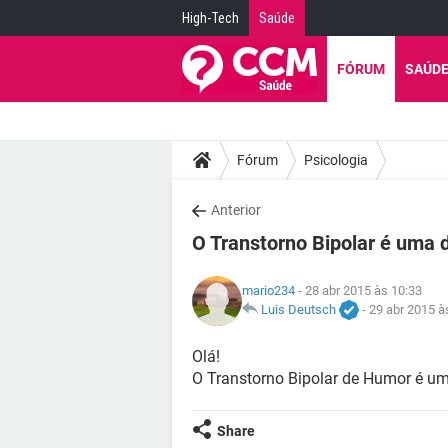
High-Tech
Saúde
FÓRUM
SAÚD
Fórum
Psicologia
Anterior
O Transtorno Bipolar é uma 
mario234
- 28 abr 2015 às 10:33
Luis Deutsch
-
29 abr 2015 à
Olá!
O Transtorno Bipolar de Humor é um
Share