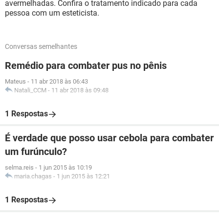
avermelhadas. Confira o tratamento indicado para cada
pessoa com um esteticista.
Conversas semelhantes
Remédio para combater pus no pênis
Mateus
-
11 abr 2018 às 06:43
Natali_CCM
-
11 abr 2018 às 09:48
1 Respostas
É verdade que posso usar cebola para combater
um furúnculo?
selma.reis
-
1 jun 2015 às 10:19
maria.chagas
-
1 jun 2015 às 12:21
1 Respostas