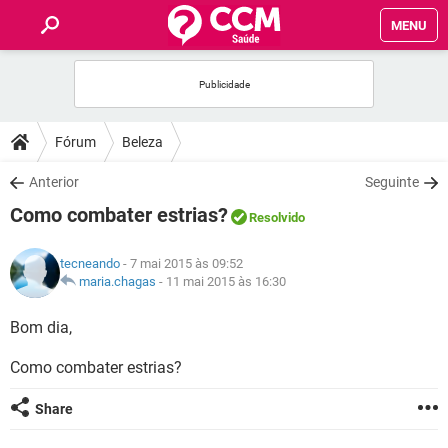
MENU
INÍCIO
FÓRUM
Fórum
Beleza
SAÚDE
Anterior
Seguinte
Como combater estrias?
Resolvido
FAMÍLIA
tecneando
- 7 mai 2015 às 09:52
NUTRIÇÃO
maria.chagas
-
11 mai 2015 às 16:30
Bom dia,
BEM-ESTAR
Como combater estrias?
SEXUALIDADE
Share
GLOSSÁRIO