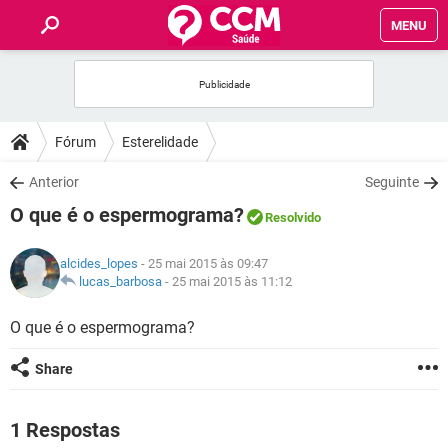
MENU
INÍCIO
FÓRUM
Fórum
Esterelidade
SAÚDE
Anterior
Seguinte
O que é o espermograma?
Resolvido
FAMÍLIA
alcides_lopes
- 25 mai 2015 às 09:47
NUTRIÇÃO
lucas_barbosa
-
25 mai 2015 às 11:12
O que é o espermograma?
BEM-ESTAR
Share
SEXUALIDADE
1 Respostas
GLOSSÁRIO