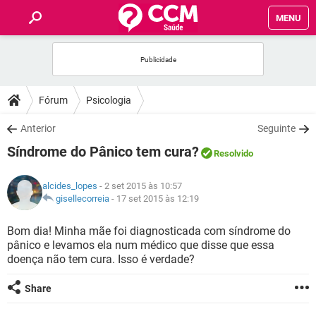
MENU
INÍCIO
FÓRUM
Fórum
Psicologia
SAÚDE
Anterior
Seguinte
Síndrome do Pânico tem cura?
Resolvido
FAMÍLIA
alcides_lopes
- 2 set 2015 às 10:57
NUTRIÇÃO
gisellecorreia
-
17 set 2015 às 12:19
Bom dia! Minha mãe foi diagnosticada com síndrome do
BEM-ESTAR
pânico e levamos ela num médico que disse que essa
doença não tem cura. Isso é verdade?
SEXUALIDADE
Share
GLOSSÁRIO