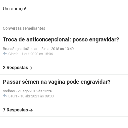
Um abraço!
Conversas semelhantes
Troca de anticoncepcional: posso engravidar?
BrunaSeghettoGoulart
-
8 mai 2018 às 13:49
Gisele
-
1 out 2020 às 15:06
2 Respostas
Passar sêmen na vagina pode engravidar?
orelhao
-
21 ago 2015 às 23:26
Laura
-
10 abr 2021 às 09:00
7 Respostas