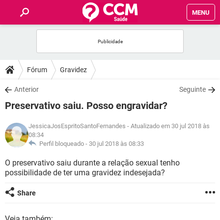
MENU
INÍCIO
FÓRUM
Fórum
Gravidez
SAÚDE
Anterior
Seguinte
Preservativo saiu. Posso engravidar?
FAMÍLIA
JessicaJosEspritoSantoFernandes
- Atualizado em 30 jul 2018 às
08:34
NUTRIÇÃO
Perfil bloqueado -
30 jul 2018 às 08:33
O preservativo saiu durante a relação sexual tenho
BEM-ESTAR
possibilidade de ter uma gravidez indesejada?
SEXUALIDADE
Share
GLOSSÁRIO
Veja também: