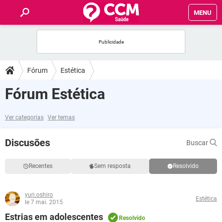
MENU
INÍCIO
FÓRUM
Fórum
Estética
SAÚDE
Fórum Estética
FAMÍLIA
Ver categorias
Ver temas
NUTRIÇÃO
Discusões
Buscar
BEM-ESTAR
Recentes
Sem resposta
Resolvido
SEXUALIDADE
yuri.oshiro
Estética
le 7 mai. 2015
GLOSSÁRIO
Estrias em adolescentes
Resolvido