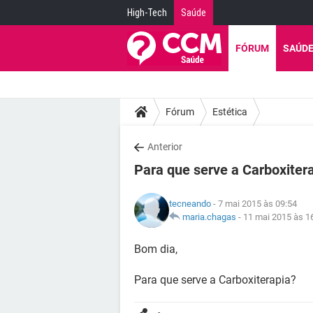
High-Tech
Saúde
FÓRUM
SAÚD
Fórum
Estética
Anterior
Para que serve a Carboxiter
tecneando
- 7 mai 2015 às 09:54
maria.chagas
-
11 mai 2015 às 1
Bom dia,
Para que serve a Carboxiterapia?