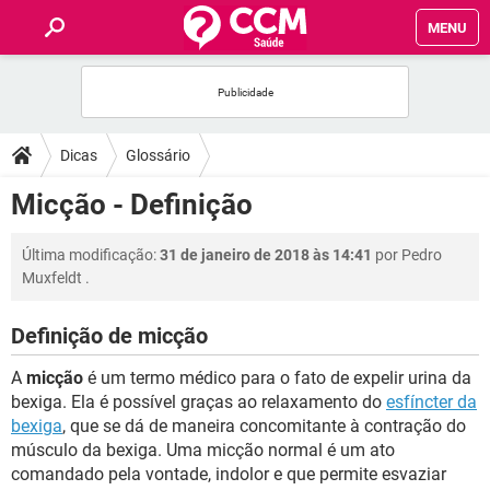
MENU
INÍCIO
FÓRUM
Dicas
Glossário
SAÚDE
Micção - Definição
FAMÍLIA
Última modificação:
31 de janeiro de 2018 às 14:41
por
Pedro
Muxfeldt
.
NUTRIÇÃO
Definição de micção
BEM-ESTAR
A
micção
é um termo médico para o fato de expelir urina da
bexiga. Ela é possível graças ao relaxamento do
esfíncter da
SEXUALIDADE
bexiga
, que se dá de maneira concomitante à contração do
músculo da bexiga. Uma micção normal é um ato
comandado pela vontade, indolor e que permite esvaziar
GLOSSÁRIO