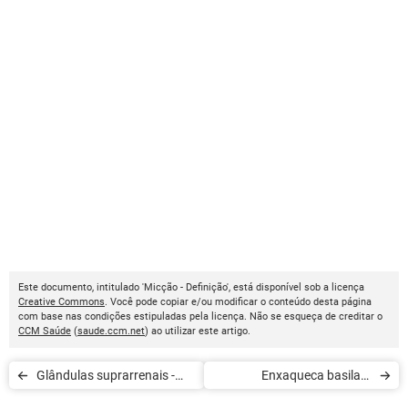
Este documento, intitulado 'Micção - Definição', está disponível sob a licença
Creative Commons
. Você pode copiar e/ou modificar o conteúdo desta página
com base nas condições estipuladas pela licença. Não se esqueça de creditar o
CCM Saúde
(
saude.ccm.net
) ao utilizar este artigo.
Glândulas suprarrenais -
Enxaqueca basilar -
Definição
Definição