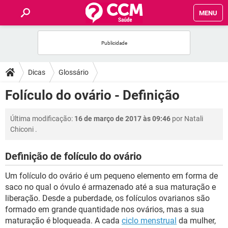
MENU
INÍCIO
FÓRUM
Dicas
Glossário
SAÚDE
Folículo do ovário - Definição
FAMÍLIA
Última modificação:
16 de março de 2017 às 09:46
por
Natali
Chiconi
.
NUTRIÇÃO
Definição de folículo do ovário
BEM-ESTAR
Um folículo do ovário é um pequeno elemento em forma de
saco no qual o óvulo é armazenado até a sua maturação e
SEXUALIDADE
liberação. Desde a puberdade, os folículos ovarianos são
formado em grande quantidade nos ovários, mas a sua
maturação é bloqueada. A cada
ciclo menstrual
da mulher,
GLOSSÁRIO