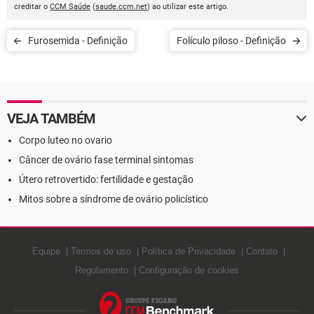
creditar o
CCM Saúde
(
saude.ccm.net
) ao utilizar este artigo.
Furosemida - Definição
Folículo piloso - Definição
VEJA TAMBÉM
Corpo luteo no ovario
Câncer de ovário fase terminal sintomas
Útero retrovertido: fertilidade e gestação
Mitos sobre a síndrome de ovário policístico
Equipe
Termos de uso
Política de Privacidade
Contato
Regulamento
Configuração de cookies