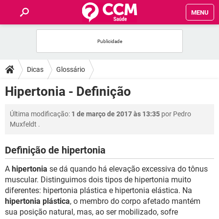
MENU
INÍCIO
FÓRUM
Dicas
Glossário
SAÚDE
Hipertonia - Definição
FAMÍLIA
Última modificação:
1 de março de 2017 às 13:35
por
Pedro
Muxfeldt
.
NUTRIÇÃO
Definição de hipertonia
BEM-ESTAR
A
hipertonia
se dá quando há elevação excessiva do tônus
muscular. Distinguimos dois tipos de hipertonia muito
SEXUALIDADE
diferentes: hipertonia plástica e hipertonia elástica. Na
hipertonia plástica
, o membro do corpo afetado mantém
sua posição natural, mas, ao ser mobilizado, sofre
GLOSSÁRIO