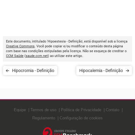
Este documento, intitulado 'Hipoestesia - Definição', está disponível sob a licença
Creative Commons
. Você pode copiar e/ou modificar o conteúdo desta página
com base nas condições estipuladas pela licença. Não se esqueça de creditar o
CCM Saúde
(
saude.ccm.net
) ao utilizar este artigo.
Hipocromia - Definição
Hipocalemia - Definição
Equipe
Termos de uso
Política de Privacidade
Contato
Regulamento
Configuração de cookies