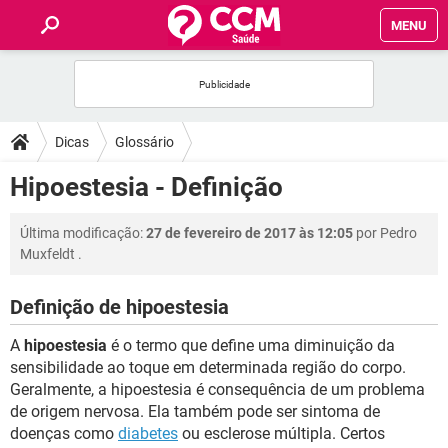
MENU
INÍCIO
FÓRUM
Dicas
Glossário
SAÚDE
Hipoestesia - Definição
FAMÍLIA
Última modificação:
27 de fevereiro de 2017 às 12:05
por
Pedro
Muxfeldt
.
NUTRIÇÃO
Definição de hipoestesia
BEM-ESTAR
A
hipoestesia
é o termo que define uma diminuição da
sensibilidade ao toque em determinada região do corpo.
SEXUALIDADE
Geralmente, a hipoestesia é consequência de um problema
de origem nervosa. Ela também pode ser sintoma de
doenças como
diabetes
ou esclerose múltipla. Certos
GLOSSÁRIO