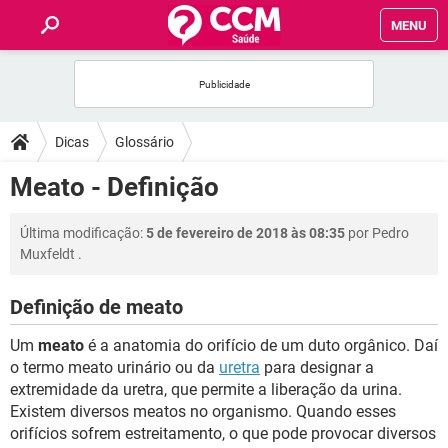
MENU
INÍCIO
FÓRUM
Dicas
Glossário
SAÚDE
Meato - Definição
FAMÍLIA
Última modificação:
5 de fevereiro de 2018 às 08:35
por
Pedro
Muxfeldt
.
NUTRIÇÃO
Definição de meato
BEM-ESTAR
Um
meato
é a anatomia do orifício de um duto orgânico. Daí
o termo meato urinário ou da
uretra
para designar a
SEXUALIDADE
extremidade da uretra, que permite a liberação da urina.
Existem diversos meatos no organismo. Quando esses
orifícios sofrem estreitamento, o que pode provocar diversos
GLOSSÁRIO