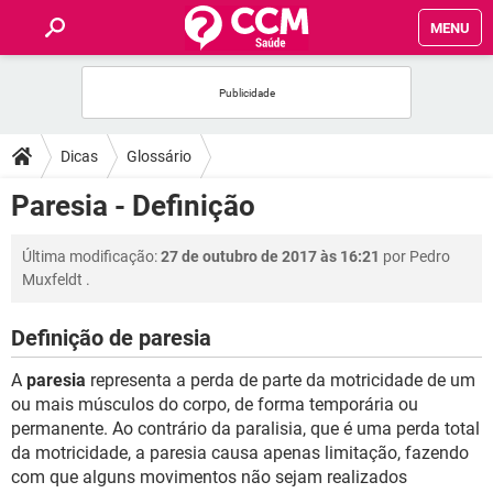
MENU
INÍCIO
FÓRUM
Dicas
Glossário
SAÚDE
Paresia - Definição
FAMÍLIA
Última modificação:
27 de outubro de 2017 às 16:21
por
Pedro
Muxfeldt
.
NUTRIÇÃO
Definição de paresia
BEM-ESTAR
A
paresia
representa a perda de parte da motricidade de um
ou mais músculos do corpo, de forma temporária ou
SEXUALIDADE
permanente. Ao contrário da paralisia, que é uma perda total
da motricidade, a paresia causa apenas limitação, fazendo
com que alguns movimentos não sejam realizados
GLOSSÁRIO