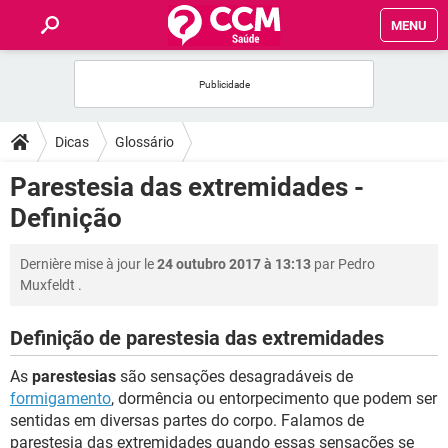
MENU
INÍCIO
FORUMS
Dicas
Glossário
SAÚDE
Parestesia das extremidades -
Definição
FAMÍLIA
Dernière mise à jour le
24 outubro 2017 à 13:13
par
Pedro
NUTRIÇÃO
Muxfeldt
.
BEM-ESTAR
Definição de parestesia das extremidades
As
parestesias
são sensações desagradáveis de
SEXUALIDADE
formigamento
, dormência ou entorpecimento que podem ser
sentidas em diversas partes do corpo. Falamos de
GLOSSÁRIO
parestesia das extremidades quando essas sensações se