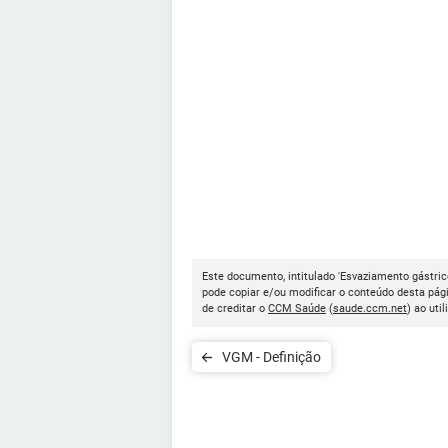
Este documento, intitulado 'Esvaziamento gástrico
pode copiar e/ou modificar o conteúdo desta pág
de creditar o
CCM Saúde
(
saude.ccm.net
) ao util
VGM - Definição