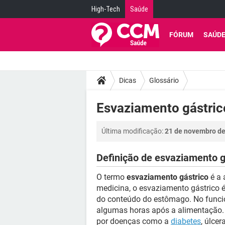
High-Tech
Saúde
FÓRUM
SAÚD
Dicas
Glossário
Esvaziamento gástrico
Última modificação:
21 de novembro de
Definição de esvaziamento g
O termo
esvaziamento gástrico
é a 
medicina, o esvaziamento gástrico 
do conteúdo do estômago. No funci
algumas horas após a alimentação. E
por doenças como a
diabetes
, úlce