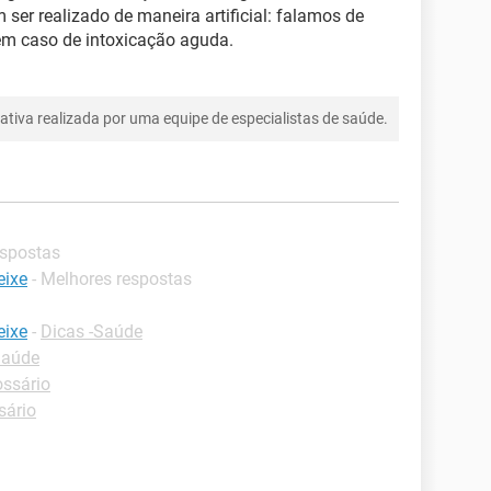
er realizado de maneira artificial: falamos de
 em caso de intoxicação aguda.
tiva realizada por uma equipe de especialistas de saúde.
espostas
eixe
- Melhores respostas
eixe
-
Dicas -Saúde
Saúde
ossário
sário