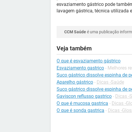
esvaziamento gástrico pode também s
lavagem gástrica, técnica utilizada
CCM Saúde
é uma publicação informa
Veja também
O que é esvaziamento gástrico
Esvaziamento gastrico
- Melhores r
Suco gástrico dissolve espinha de p
Aparelho gástrico
-
Dicas -Saúde
Suco gástrico dissolve espinha de p
Gaviscon reflusso gastrico
-
Dicas -
O que é mucosa gastrica
-
Dicas -Gl
O que é sonda gastrica
-
Dicas -Glos