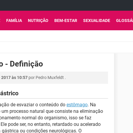
E
FAMÍLIA
NUTRIÇÃO
BEM-ESTAR
SEXUALIDADE
GLOSSÁ
 - Definição
 2017 às 10:57
por
Pedro Muxfeldt
.
ástrico
ação de esvaziar o conteúdo do
estômago
. Na
é um processo natural que consiste na eliminação
onamento normal do organismo, isso se faz
le pode ser, no entanto, retardado ou acelerado
ra gástrica ou condições neurológicas. O