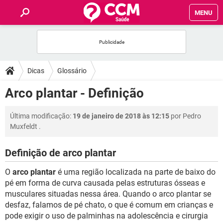
MENU
INÍCIO
FÓRUM
Dicas
Glossário
SAÚDE
Arco plantar - Definição
FAMÍLIA
Última modificação:
19 de janeiro de 2018 às 12:15
por
Pedro
Muxfeldt
.
NUTRIÇÃO
Definição de arco plantar
BEM-ESTAR
O
arco plantar
é uma região localizada na parte de baixo do
pé em forma de curva causada pelas estruturas ósseas e
SEXUALIDADE
musculares situadas nessa área. Quando o arco plantar se
desfaz, falamos de pé chato, o que é comum em crianças e
pode exigir o uso de palminhas na adolescência e cirurgia
GLOSSÁRIO