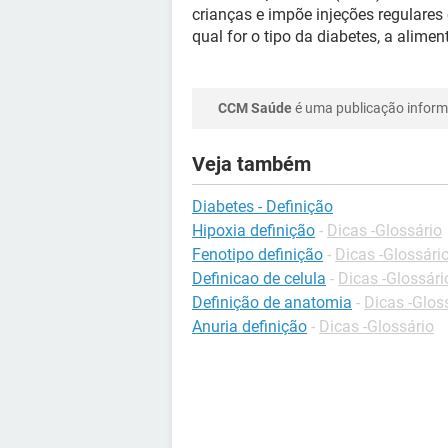
crianças e impõe injeções regulares e
qual for o tipo da diabetes, a alime
CCM Saúde
é uma publicação informa
Veja também
Diabetes - Definição
Hipoxia definição
-
Dicas -Glossário
Fenotipo definição
-
Dicas -Glossári
Definicao de celula
-
Dicas -Glossári
Definição de anatomia
-
Dicas -Glos
Anuria definição
-
Dicas -Glossário