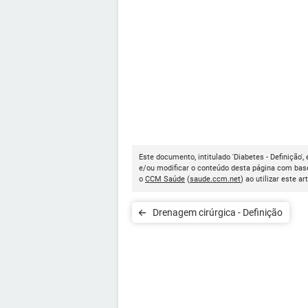
Este documento, intitulado 'Diabetes - Definição',
e/ou modificar o conteúdo desta página com base
o
CCM Saúde
(
saude.ccm.net
) ao utilizar este ar
Drenagem cirúrgica - Definição