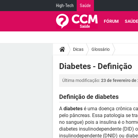
High-Tech
Saúde
FÓRUM
SAÚD
Dicas
Glossário
Diabetes - Definição
Última modificação:
23 de fevereiro de
Definição de diabetes
A
diabetes
é uma doença crônica cau
pelo pâncreas. Essa patologia se t
no sangue) pois a insulina é o horm
diabetes insulinodependente (DID) o
insulinodependente (DNID) ou diabet