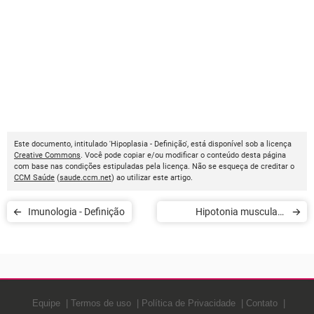
Este documento, intitulado 'Hipoplasia - Definição', está disponível sob a licença
Creative Commons
. Você pode copiar e/ou modificar o conteúdo desta página
com base nas condições estipuladas pela licença. Não se esqueça de creditar o
CCM Saúde
(
saude.ccm.net
) ao utilizar este artigo.
Imunologia - Definição
Hipotonia muscular -
Definição
Equipe
Termos de uso
Política de Privacidade
Contato