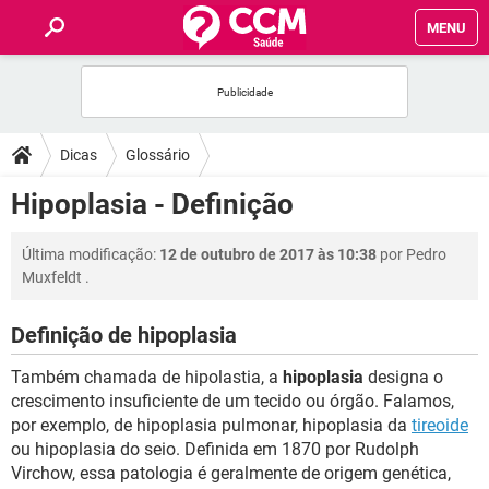
MENU
INÍCIO
FÓRUM
Dicas
Glossário
SAÚDE
Hipoplasia - Definição
FAMÍLIA
Última modificação:
12 de outubro de 2017 às 10:38
por
Pedro
Muxfeldt
.
NUTRIÇÃO
Definição de hipoplasia
BEM-ESTAR
Também chamada de hipolastia, a
hipoplasia
designa o
crescimento insuficiente de um tecido ou órgão. Falamos,
SEXUALIDADE
por exemplo, de hipoplasia pulmonar, hipoplasia da
tireoide
ou hipoplasia do seio. Definida em 1870 por Rudolph
Virchow, essa patologia é geralmente de origem genética,
GLOSSÁRIO