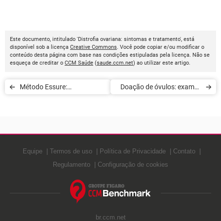
Este documento, intitulado 'Distrofia ovariana: sintomas e tratamento', está
disponível sob a licença
Creative Commons
. Você pode copiar e/ou modificar o
conteúdo desta página com base nas condições estipuladas pela licença. Não se
esqueça de creditar o
CCM Saúde
(
saude.ccm.net
) ao utilizar este artigo.
Método Essure:
Doação de óvulos: exames
contraceptivo permanente
prévios e realização
Equipe
Termos de uso
Política de Privacidade
Contato
Regulamento
Configuração de cookies
br.ccm.net