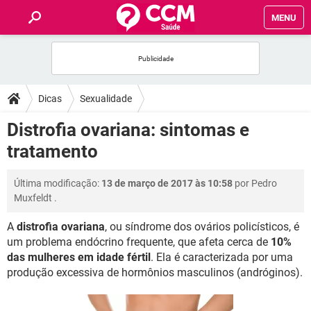
MENU
INÍCIO
FÓRUM
Dicas
Sexualidade
SAÚDE
Distrofia ovariana: sintomas e
tratamento
FAMÍLIA
Última modificação:
13 de março de 2017 às 10:58
por
Pedro
NUTRIÇÃO
Muxfeldt
.
A
distrofia ovariana
, ou síndrome dos ovários policísticos, é
BEM-ESTAR
um problema endócrino frequente, que afeta cerca de
10%
das mulheres em idade fértil
. Ela é caracterizada por uma
SEXUALIDADE
produção excessiva de hormônios masculinos (andróginos).
GLOSSÁRIO