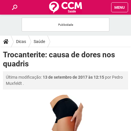
MENU
INÍCIO
FÓRUM
Dicas
Saúde
SAÚDE
Trocanterite: causa de dores nos
quadris
FAMÍLIA
Última modificação:
13 de setembro de 2017 às 12:15
por
Pedro
NUTRIÇÃO
Muxfeldt
.
BEM-ESTAR
SEXUALIDADE
GLOSSÁRIO