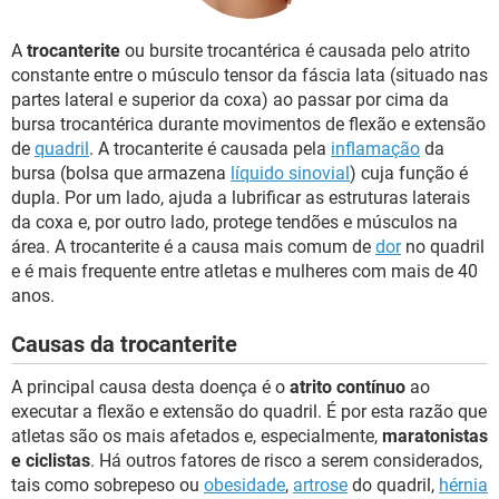
A
trocanterite
ou bursite trocantérica é causada pelo atrito
constante entre o músculo tensor da fáscia lata (situado nas
partes lateral e superior da coxa) ao passar por cima da
bursa trocantérica durante movimentos de flexão e extensão
de
quadril
. A trocanterite é causada pela
inflamação
da
bursa (bolsa que armazena
líquido sinovial
) cuja função é
dupla. Por um lado, ajuda a lubrificar as estruturas laterais
da coxa e, por outro lado, protege tendões e músculos na
área. A trocanterite é a causa mais comum de
dor
no quadril
e é mais frequente entre atletas e mulheres com mais de 40
anos.
Causas da trocanterite
A principal causa desta doença é o
atrito contínuo
ao
executar a flexão e extensão do quadril. É por esta razão que
atletas são os mais afetados e, especialmente,
maratonistas
e ciclistas
. Há outros fatores de risco a serem considerados,
tais como sobrepeso ou
obesidade
,
artrose
do quadril,
hérnia