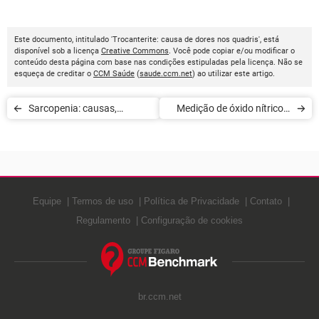
Este documento, intitulado 'Trocanterite: causa de dores nos quadris', está
disponível sob a licença
Creative Commons
. Você pode copiar e/ou modificar o
conteúdo desta página com base nas condições estipuladas pela licença. Não se
esqueça de creditar o
CCM Saúde
(
saude.ccm.net
) ao utilizar este artigo.
Sarcopenia: causas,
Medição de óxido nítrico e
sintomas e tratamentos
asma
Equipe
Termos de uso
Política de Privacidade
Contato
Regulamento
Configuração de cookies
br.ccm.net