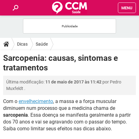
MENU
INÍCIO
FÓRUM
Dicas
Saúde
SAÚDE
Sarcopenia: causas, sintomas e
tratamentos
FAMÍLIA
Última modificação:
11 de maio de 2017 às 11:42
por
Pedro
NUTRIÇÃO
Muxfeldt
.
Com o
envelhecimento
, a massa e a força muscular
BEM-ESTAR
diminuem num processo que a medicina chama de
sarcopenia
. Essa doença se manifesta geralmente a partir
SEXUALIDADE
dos 70 anos e vai se agravando com o passar do tempo.
Saiba como limitar seus efeitos nas dicas abaixo.
GLOSSÁRIO