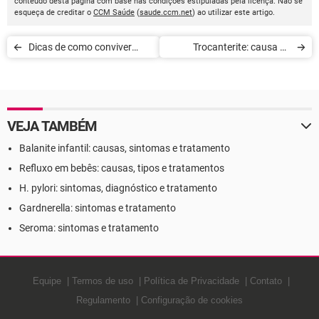
conteúdo desta página com base nas condições estipuladas pela licença. Não se
esqueça de creditar o
CCM Saúde
(
saude.ccm.net
) ao utilizar este artigo.
Dicas de como conviver
Trocanterite: causa de
com a fibromialgia
dores nos quadris
VEJA TAMBÉM
Balanite infantil: causas, sintomas e tratamento
Refluxo em bebês: causas, tipos e tratamentos
H. pylori: sintomas, diagnóstico e tratamento
Gardnerella: sintomas e tratamento
Seroma: sintomas e tratamento
Equipe
Termos de uso
Política de Privacidade
Contato
Regulamento
Configuração de cookies