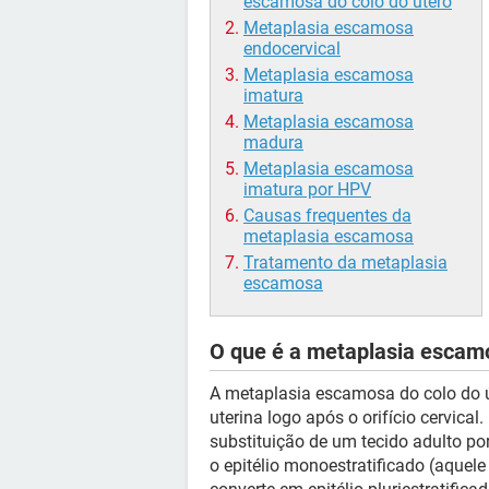
escamosa do colo do útero
Metaplasia escamosa
endocervical
Metaplasia escamosa
imatura
Metaplasia escamosa
madura
Metaplasia escamosa
imatura por HPV
Causas frequentes da
metaplasia escamosa
Tratamento da metaplasia
escamosa
O que é a metaplasia escamo
A metaplasia escamosa do colo do 
uterina logo após o orifício cervica
substituição de um tecido adulto p
o epitélio monoestratificado (aque