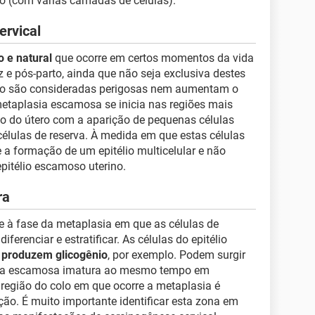
ado (com várias camadas de células).
rvical
 e natural
que ocorre em certos momentos da vida
e pós-parto, ainda que não seja exclusiva destes
ão são consideradas perigosas nem aumentam o
 metaplasia escamosa se inicia nas regiões mais
olo do útero com a aparição de pequenas células
élulas de reserva. À medida em que estas células
se a formação de um epitélio multicelular e não
epitélio escamoso uterino.
ra
e à fase da metaplasia em que as células de
ferenciar e estratificar. As células do epitélio
 produzem glicogênio
, por exemplo. Podem surgir
asia escamosa imatura ao mesmo tempo em
A região do colo em que ocorre a metaplasia é
o. É muito importante identificar esta zona em