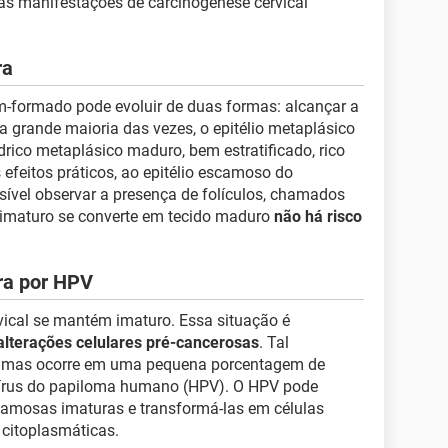
as manifestações de carcinogênese cervical
ra
ém-formado pode evoluir de duas formas: alcançar a
 grande maioria das vezes, o epitélio metaplásico
ndrico metaplásico maduro, bem estratificado, rico
s efeitos práticos, ao epitélio escamoso do
ssível observar a presença de folículos, chamados
o imaturo se converte em tecido maduro
não há risco
ra por HPV
vical se mantém imaturo. Essa situação é
alterações celulares pré-cancerosas
. Tal
, mas ocorre em uma pequena porcentagem de
vírus do papiloma humano (HPV). O HPV pode
scamosas imaturas e transformá-las em células
 citoplasmáticas.