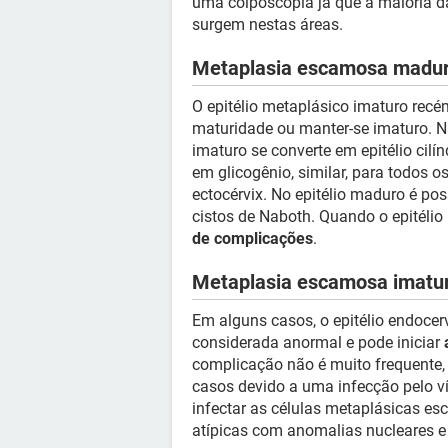
uma colposcopia já que a maioria d
surgem nestas áreas.
Metaplasia escamosa madu
O epitélio metaplásico imaturo rec
maturidade ou manter-se imaturo. Na
imaturo se converte em epitélio cilí
em glicogênio, similar, para todos o
ectocérvix. No epitélio maduro é po
cistos de Naboth. Quando o epitéli
de complicações
.
Metaplasia escamosa imatu
Em alguns casos, o epitélio endocer
considerada anormal e pode iniciar
complicação não é muito frequente
casos devido a uma infecção pelo 
infectar as células metaplásicas e
atípicas com anomalias nucleares e