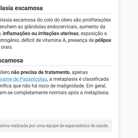
plasia escamosa
lasia escamosa do colo do útero são proliferações
e enchem as glândulas endocervicais, aumento da
e,
inflamações ou irritações uterinas
, exposição a
trogênio, déficit de vitamina A, presença de
pólipos
orais.
escamosa
útero
não precisa de tratamento
, apenas
exame de Papanicolau
, a metaplasia é classificada
nifica que não há risco de malignidade. Em geral,
ntam-se completamente normais após a metaplasia.
tiva realizada por uma equipe de especialistas de saúde.