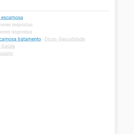
a escamosa
hores respostas
hores respostas
escamosa tratamento
-
Dicas -Sexualidade
 -Saúde
ssário