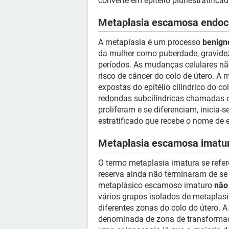
converte em epitélio pluriestratific
Metaplasia escamosa endoce
A metaplasia é um processo
benigno
da mulher como puberdade, gravidez 
períodos. As mudanças celulares n
risco de câncer do colo de útero. A
expostas do epitélio cilíndrico do c
redondas subcilíndricas chamadas c
proliferam e se diferenciam, inicia-
estratificado que recebe o nome de 
Metaplasia escamosa imatu
O termo metaplasia imatura se refer
reserva ainda não terminaram de se di
metaplásico escamoso imaturo
não
vários grupos isolados de metapl
diferentes zonas do colo do útero. 
denominada de zona de transformaçã