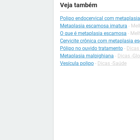
Veja também
Polipo endocervical com metaplasi
Metaplasia escamosa imatura
- Mel
O que é metaplasia escamosa
- Mel
Cervicite crônica com metaplasia 
Pólipo no ouvido tratamento
-
Dicas
Metaplasia malpighiana
-
Dicas -Glo
Vesícula polipo
-
Dicas -Saúde