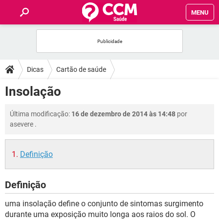
MENU
INÍCIO
FÓRUM
Dicas
Cartão de saúde
SAÚDE
Insolação
FAMÍLIA
Última modificação:
16 de dezembro de 2014 às 14:48
por
asevere
.
NUTRIÇÃO
Definição
BEM-ESTAR
Definição
SEXUALIDADE
uma insolação define o conjunto de sintomas surgimento
GLOSSÁRIO
durante uma exposição muito longa aos raios do sol. O