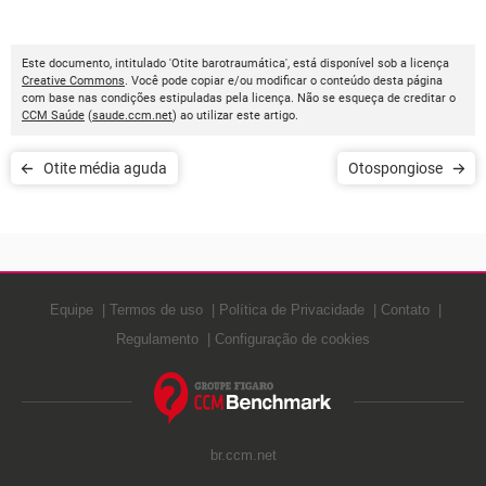
Este documento, intitulado 'Otite barotraumática', está disponível sob a licença
Creative Commons
. Você pode copiar e/ou modificar o conteúdo desta página
com base nas condições estipuladas pela licença. Não se esqueça de creditar o
CCM Saúde
(
saude.ccm.net
) ao utilizar este artigo.
Otite média aguda
Otospongiose
Equipe
Termos de uso
Política de Privacidade
Contato
Regulamento
Configuração de cookies
br.ccm.net