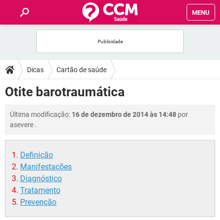
MENU
INÍCIO
FÓRUM
Dicas
Cartão de saúde
SAÚDE
Otite barotraumática
FAMÍLIA
Última modificação:
16 de dezembro de 2014 às 14:48
por
asevere
.
NUTRIÇÃO
Definição
BEM-ESTAR
Manifestações
Diagnóstico
SEXUALIDADE
Tratamento
Prevenção
GLOSSÁRIO