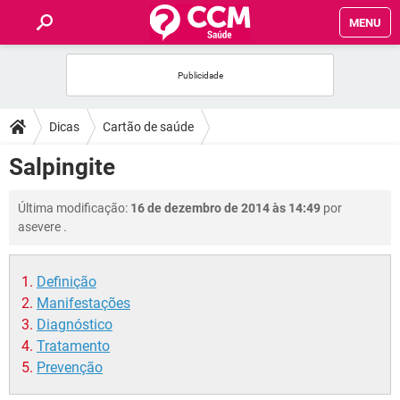
MENU
INÍCIO
FÓRUM
Dicas
Cartão de saúde
SAÚDE
Salpingite
FAMÍLIA
Última modificação:
16 de dezembro de 2014 às 14:49
por
asevere
.
NUTRIÇÃO
Definição
BEM-ESTAR
Manifestações
Diagnóstico
SEXUALIDADE
Tratamento
Prevenção
GLOSSÁRIO