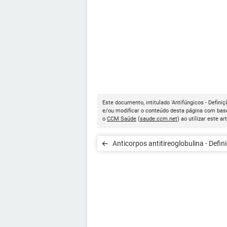
Este documento, intitulado 'Antifúngicos - Definiç
e/ou modificar o conteúdo desta página com base
o
CCM Saúde
(
saude.ccm.net
) ao utilizar este ar
Anticorpos antitireoglobu