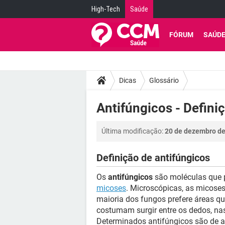
High-Tech
Saúde
FÓRUM
SAÚD
Dicas
Glossário
Antifúngicos - Defini
Última modificação:
20 de dezembro de
Definição de antifúngicos
Os
antifúngicos
são moléculas que 
micoses
. Microscópicas, as micoses
maioria dos fungos prefere áreas qu
costumam surgir entre os dedos, na
Determinados antifúngicos são de 