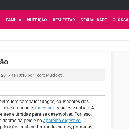
E
FAMÍLIA
NUTRIÇÃO
BEM-ESTAR
SEXUALIDADE
GLOSSÁ
ção
 2017 às 13:10
por
Pedro Muxfeldt
.
permitem combater fungos, causadores das
 infectam a pele,
mucosas
, cabelos e unhas. A
entes e úmidas para se desenvolver. Por isso,
s dobras da pele e no
aparelho digestivo
.
aplicação local em forma de cremes, pomadas,