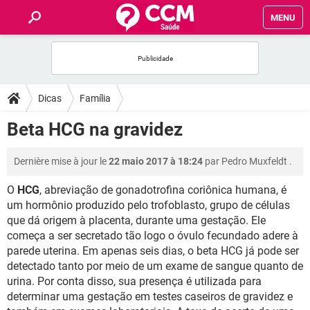
MENU
INÍCIO
FORUMS
Dicas
Família
SAÚDE
Beta HCG na gravidez
FAMÍLIA
Dernière mise à jour le
22 maio 2017 à 18:24
par
Pedro Muxfeldt
.
O
HCG
, abreviação de gonadotrofina coriônica humana, é
NUTRIÇÃO
um hormônio produzido pelo trofoblasto, grupo de células
que dá origem à placenta, durante uma gestação. Ele
BEM-ESTAR
começa a ser secretado tão logo o óvulo fecundado adere à
parede uterina. Em apenas seis dias, o beta HCG já pode ser
SEXUALIDADE
detectado tanto por meio de um exame de sangue quanto de
urina. Por conta disso, sua presença é utilizada para
determinar uma gestação em testes caseiros de gravidez e
GLOSSÁRIO