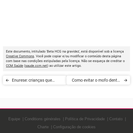
Este documento, intitulado 'Beta HCG na gravidez', está disponível sob a licença
Creative Commons
. Você pode copiar e/ou modificar o conteúdo desta página
com base nas condições estipuladas pela licença. Não se esqueça de creditar o
CCM Saúde
(
saude.ccm.net
) ao utilizar este artigo.
Enurese: crianças que
Como evitar o mofo dentro
urinam na cama
de casa
Equipe
Conditions générales
Política de Privacidade
Contato
Charte
Configuração de cookies