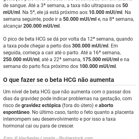
de sangue. Até a 3ª semana, a taxa não ultrapassa os
50
mUI/ml
. Na 5ª, ele já está próximo aos
10.000 mUI/ml
. Na
semana seguinte, pode ir a
50.000 mUI/ml
e, na 8ª semana,
alcançar
200.000 mUI/ml
.
O pico de beta HCG se dá por volta da 12ª semana, quando
a taxa pode chegar a perto dos
300.000 mUI/ml
. Em
seguida, começa a cair até o parto. Até a 16ª semana,
250.000 mUI/ml
, até a 22ª semana,
175.000 mUI/ml
e na
semana do parto fica próximo dos
100.000 mUI/ml
.
O que fazer se o beta HCG não aumenta
Um nível de beta HCG que não aumenta com o passar dos
dias da gravidez pode indicar problemas na gestação, com
risco de
gravidez ectópica
(fora do útero) e
aborto
espontâneo
. No último caso, tanto o feto quanto a placenta
interrompem seu desenvolvimento e por isso a taxa
hormonal cai ou para de crescer.
Foto: © Viacheslav Lopatin - Shutterstock.com