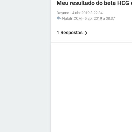
Meu resultado do beta HCG e
Dayana
-
4 abr 2019 à 22:34
Natali_CCM
-
5 abr 2019 à 08:37
1 Respostas