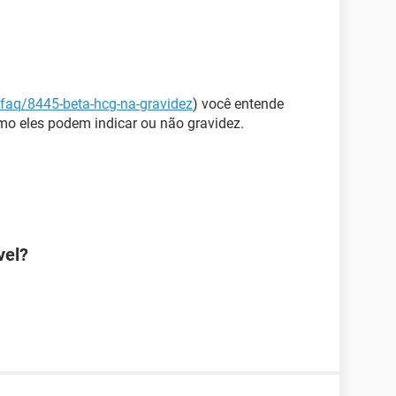
/faq/8445-beta-hcg-na-gravidez
) você entende
mo eles podem indicar ou não gravidez.
vel?