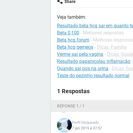
Share
Veja também:
Resultado beta hcg sai em quanto 
Beta 0,100
- Melhores respostas
Beta hcg forum
- Melhores resposta
Beta hcg gemeos
-
Dicas -Família
Verme sai pela vagina
-
Dicas -Saúd
Resultado papanicolau inflamação
Quando sai pus na urina
-
Dicas -Sa
Teste do pezinho resultado normal
-
1 Respostas
RÉPONSE 1 / 1
Perfil bloqueado
7 jan 2019 à 07:57