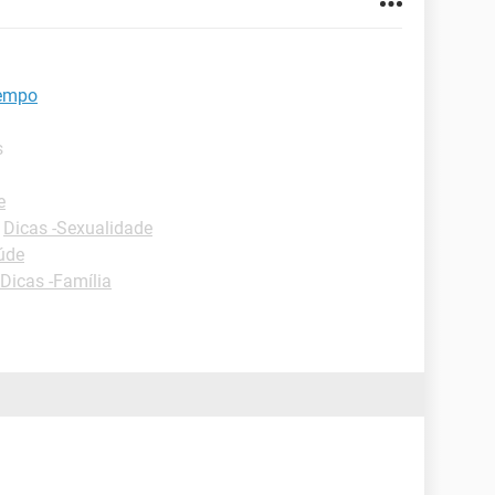
tempo
s
e
-
Dicas -Sexualidade
úde
Dicas -Família