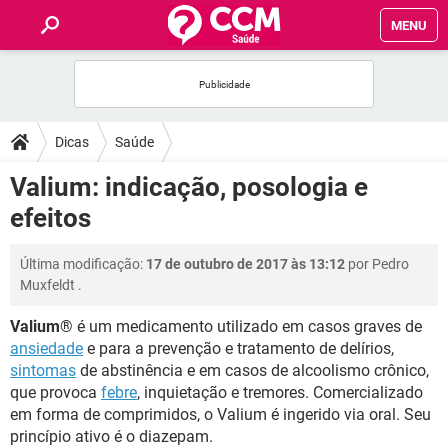
MENU
INÍCIO
FÓRUM
Dicas
Saúde
SAÚDE
Valium: indicação, posologia e
efeitos
FAMÍLIA
Última modificação:
17 de outubro de 2017 às 13:12
por
Pedro
NUTRIÇÃO
Muxfeldt
.
Valium
® é um medicamento utilizado em casos graves de
BEM-ESTAR
ansiedade
e para a prevenção e tratamento de delírios,
sintomas
de abstinência e em casos de alcoolismo crônico,
SEXUALIDADE
que provoca
febre
, inquietação e tremores. Comercializado
em forma de comprimidos, o Valium é ingerido via oral. Seu
GLOSSÁRIO
princípio ativo é o diazepam.