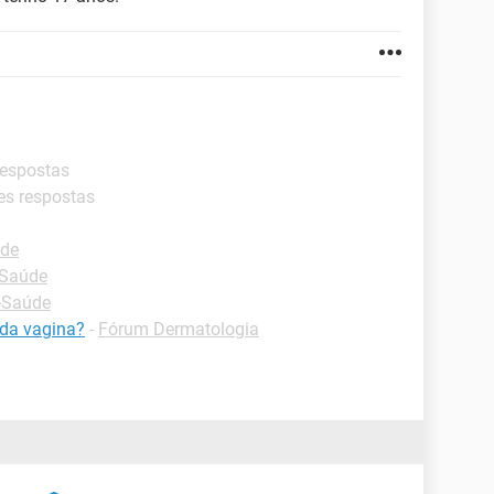
respostas
es respostas
ade
Saúde
-Saúde
da vagina?
-
Fórum Dermatologia