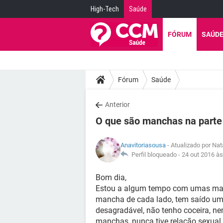
High-Tech
Saúde
FÓRUM
SAÚD
Fórum
Saúde
Anterior
O que são manchas na parte 
Anavitoriasousa
- Atualizado por Na
Perfil bloqueado -
24 out 2016 às
Bom dia,
Estou a algum tempo com umas manc
mancha de cada lado, tem saído uma
desagradável, não tenho coceira, n
manchas, nunca tive relação sexual,