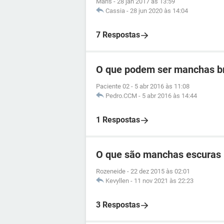
Maris
-
28 jan 2017 às 13:59
Cassia
-
28 jun 2020 às 14:04
7 Respostas
O que podem ser manchas b
Paciente 02
-
5 abr 2016 às 11:08
Pedro.CCM
-
5 abr 2016 às 14:44
1 Respostas
O que são manchas escuras 
Rozeneide
-
22 dez 2015 às 02:01
Kevyllen
-
11 nov 2021 às 22:23
3 Respostas