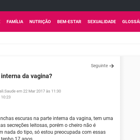
E
FAMÍLIA
NUTRIÇÃO
BEM-ESTAR
SEXUALIDADE
GLOSSÁ
Seguinte
interna da vagina?
tali.Saude em 22 Mar 2017 às 11:30
 10:23
has escuras na parte interna da vagina, tem uma
s secreções leitosas, porém o cheiro não é
em nada do tipo, só estou preocupada com essas
 tenho 17 anos.