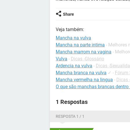
Share
Veja também:
Mancha na vulva
Mancha na parte intima
- Melhores 
Mancha marrom na vagina
- Melhor
Vulva
-
Dicas -Glossário
Ardencia na vulva
-
Dicas -Sexualid
Mancha branca na vulva
✓
-
Fórum 
Mancha vermelha na lingua
-
Dicas 
O que são manchas brancas dentro 
1 Respostas
RESPOSTA 1 / 1