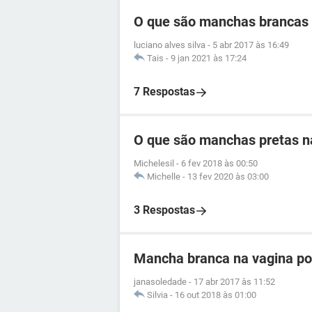
O que são manchas brancas 
luciano alves silva
-
5 abr 2017 às 16:49
Tais
-
9 jan 2021 às 17:24
7 Respostas
O que são manchas pretas na
Michelesil
-
6 fev 2018 às 00:50
Michelle
-
13 fev 2020 às 03:00
3 Respostas
Mancha branca na vagina po
janasoledade
-
17 abr 2017 às 11:52
Silvia
-
16 out 2018 às 01:00