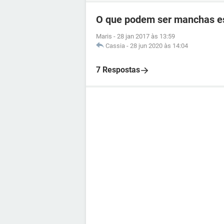
O que podem ser manchas es
Maris
-
28 jan 2017 às 13:59
Cassia
-
28 jun 2020 às 14:04
7 Respostas