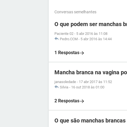
Conversas semelhantes
O que podem ser manchas b
Paciente 02
-
5 abr 2016 às 11:08
Pedro.CCM
-
5 abr 2016 às 14:44
1 Respostas
Mancha branca na vagina po
janasoledade
-
17 abr 2017 às 11:52
Silvia
-
16 out 2018 às 01:00
2 Respostas
O que são manchas brancas 