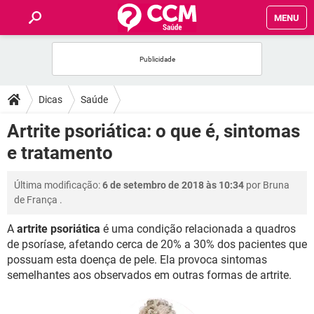
MENU
INÍCIO
FÓRUM
Dicas
Saúde
SAÚDE
Artrite psoriática: o que é, sintomas
e tratamento
FAMÍLIA
Última modificação:
6 de setembro de 2018 às 10:34
por
Bruna
NUTRIÇÃO
de França
.
A
artrite psoriática
é uma condição relacionada a quadros
BEM-ESTAR
de psoríase, afetando cerca de 20% a 30% dos pacientes que
possuam esta doença de pele. Ela provoca sintomas
SEXUALIDADE
semelhantes aos observados em outras formas de artrite.
GLOSSÁRIO