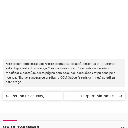
Este documento, intitulado 'Artrite psoriática: o que é, sintomas e tratamento',
está disponível sob a licença
Creative Commons
. Você pode copiar e/ou
modificar o conteúdo desta página com base nas condições estipuladas pela
licença. Não se esqueça de creditar o
CCM Saúde
(
saude.ccm.net
) ao utilizar
este artigo.
Peritonite: causas,
Púrpura: sintomas e
sintomas e tratamento
tratamento
VEJA TAMBÉM