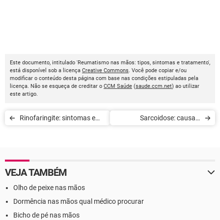
Este documento, intitulado 'Reumatismo nas mãos: tipos, sintomas e tratamento',
está disponível sob a licença
Creative Commons
. Você pode copiar e/ou
modificar o conteúdo desta página com base nas condições estipuladas pela
licença. Não se esqueça de creditar o
CCM Saúde
(
saude.ccm.net
) ao utilizar
este artigo.
Rinofaringite: sintomas e
Sarcoidose: causas,
tratamento
sintomas e tratamento
VEJA TAMBÉM
Olho de peixe nas mãos
Dormência nas mãos qual médico procurar
Bicho de pé nas mãos