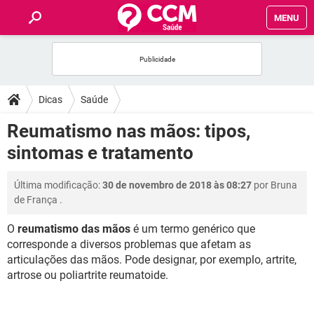
MENU
INÍCIO
FÓRUM
Dicas
Saúde
SAÚDE
Reumatismo nas mãos: tipos,
sintomas e tratamento
FAMÍLIA
Última modificação:
30 de novembro de 2018 às 08:27
por
Bruna
NUTRIÇÃO
de França
.
O
reumatismo das mãos
é um termo genérico que
BEM-ESTAR
corresponde a diversos problemas que afetam as
articulações das mãos. Pode designar, por exemplo, artrite,
SEXUALIDADE
artrose ou poliartrite reumatoide.
GLOSSÁRIO