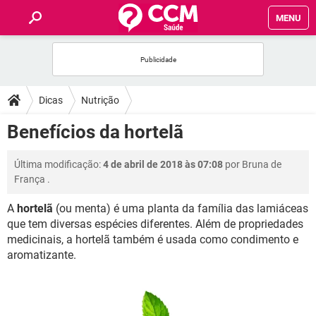
MENU
INÍCIO
FÓRUM
Dicas
Nutrição
SAÚDE
Benefícios da hortelã
FAMÍLIA
Última modificação:
4 de abril de 2018 às 07:08
por
Bruna de
França
.
NUTRIÇÃO
A
hortelã
(ou menta) é uma planta da família das lamiáceas
que tem diversas espécies diferentes. Além de propriedades
BEM-ESTAR
medicinais, a hortelã também é usada como condimento e
aromatizante.
SEXUALIDADE
GLOSSÁRIO