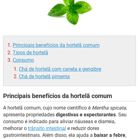
Principais benefícios da hortelã comum
Tipos de hortelã
Consumo
Chá de hortelã com canela e gengibre
Chá de hortelã pimenta
Principais benefícios da hortelã comum
A hortelã comum, cujo nome científico é
Mentha spicata
,
apresenta propriedades
digestivas e expectorantes
. Seu
consumo é indicado para aliviar náuseas e diarreia,
melhorar o
trânsito intestinal
e reduzir dores
gastrointestinais. Além disso, ela ajuda a
baixar a febre
,