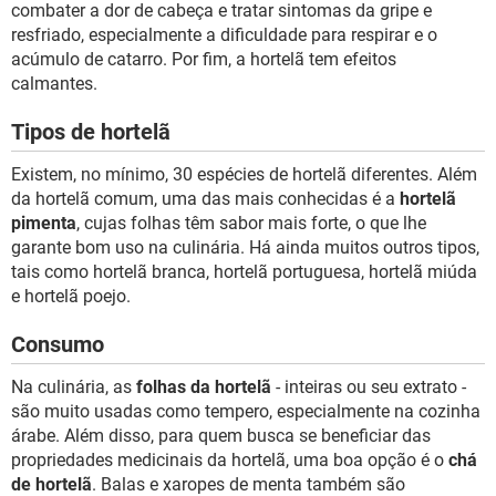
combater a dor de cabeça e tratar sintomas da gripe e
resfriado, especialmente a dificuldade para respirar e o
acúmulo de catarro. Por fim, a hortelã tem efeitos
calmantes.
Tipos de hortelã
Existem, no mínimo, 30 espécies de hortelã diferentes. Além
da hortelã comum, uma das mais conhecidas é a
hortelã
pimenta
, cujas folhas têm sabor mais forte, o que lhe
garante bom uso na culinária. Há ainda muitos outros tipos,
tais como hortelã branca, hortelã portuguesa, hortelã miúda
e hortelã poejo.
Consumo
Na culinária, as
folhas da hortelã
- inteiras ou seu extrato -
são muito usadas como tempero, especialmente na cozinha
árabe. Além disso, para quem busca se beneficiar das
propriedades medicinais da hortelã, uma boa opção é o
chá
de hortelã
. Balas e xaropes de menta também são