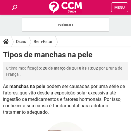
MENU
INÍCIO
FÓRUM
Dicas
Bem-Estar
SAÚDE
Tipos de manchas na pele
FAMÍLIA
Última modificação:
20 de março de 2018 às 13:02
por
Bruna de
França
.
NUTRIÇÃO
As
manchas na pele
podem ser causadas por uma série de
fatores, que vão desde a exposição solar excessiva até
BEM-ESTAR
ingestão de medicamentos e fatores hormonais. Por isso,
conhecer a sua causa é fundamental para adotar o
SEXUALIDADE
tratamento adequado.
GLOSSÁRIO