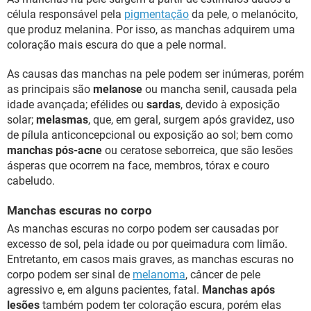
célula responsável pela
pigmentação
da pele, o melanócito,
que produz melanina. Por isso, as manchas adquirem uma
coloração mais escura do que a pele normal.
As causas das manchas na pele podem ser inúmeras, porém
as principais são
melanose
ou mancha senil, causada pela
idade avançada; efélides ou
sardas
, devido à exposição
solar;
melasmas
, que, em geral, surgem após gravidez, uso
de pílula anticoncepcional ou exposição ao sol; bem como
manchas pós-acne
ou ceratose seborreica, que são lesões
ásperas que ocorrem na face, membros, tórax e couro
cabeludo.
Manchas escuras no corpo
As manchas escuras no corpo podem ser causadas por
excesso de sol, pela idade ou por queimadura com limão.
Entretanto, em casos mais graves, as manchas escuras no
corpo podem ser sinal de
melanoma
, câncer de pele
agressivo e, em alguns pacientes, fatal.
Manchas após
lesões
também podem ter coloração escura, porém elas