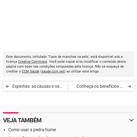
Este documento, intitulado 'Tipos de manchas na pele', está disponível sob a
licença
Creative Commons
. Você pode copiar e/ou modificar o conteúdo desta
página com base nas condições estipuladas pela licença. Não se esqueça de
creditar o
CCM Saúde
(
saude.ccm.net
) ao utilizar este artigo.
Espinhas: as causas e os
Conheça os benefícios da
tratamentos para acne
passiflora
VEJA TAMBÉM
Como usar a pedra hume