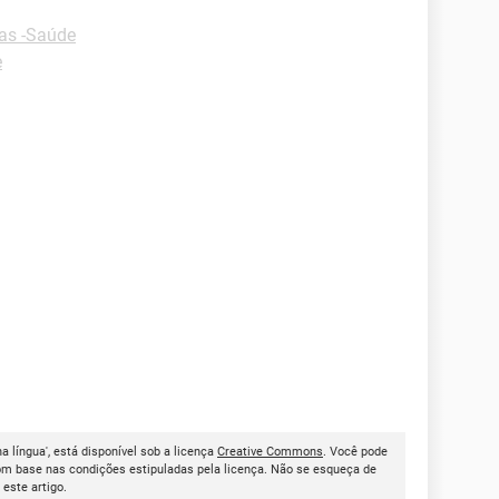
as -Saúde
e
 língua', está disponível sob a licença
Creative Commons
. Você pode
om base nas condições estipuladas pela licença. Não se esqueça de
r este artigo.