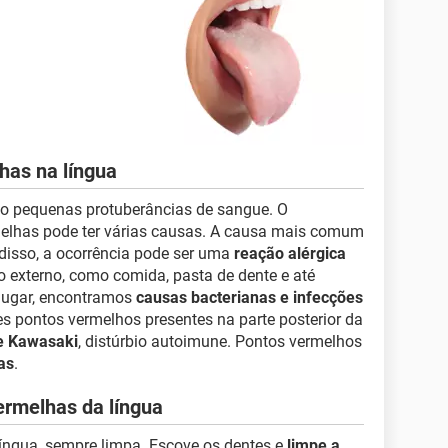
as na língua
o pequenas protuberâncias de sangue. O
lhas pode ter várias causas. A causa mais comum
 disso, a ocorrência pode ser uma
reação alérgica
o externo, como comida, pasta de dente e até
lugar, encontramos
causas bacterianas e infecções
es pontos vermelhos presentes na parte posterior da
e Kawasaki
, distúrbio autoimune. Pontos vermelhos
as
.
ermelhas da língua
íngua, sempre limpa. Escove os dentes e
limpe a