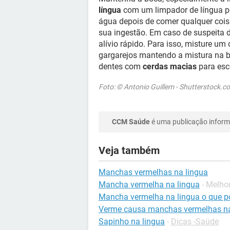
língua
com um limpador de língua p
água depois de comer qualquer coisa
sua ingestão. Em caso de suspeita 
alívio rápido. Para isso, misture u
gargarejos mantendo a mistura na b
dentes com
cerdas macias
para esc
Foto: © Antonio Guillem - Shutterstock.c
CCM Saúde
é uma publicação informa
Veja também
Manchas vermelhas na lingua
Mancha vermelha na lingua
- Melho
Mancha vermelha na lingua o que p
Verme causa manchas vermelhas na
Sapinho na lingua
-
Dicas -Saúde