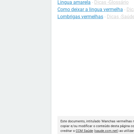
Lingua amarela
-
Dicas -Glossário
Como deixar a lingua vermelha
-
Dic
Lombrigas vermelhas
-
Dicas -Saúd
Este documento, intitulado 'Manchas vermelhas na
copiar e/ou modificar o conteúdo desta página c
creditar o
CCM Saúde
(
saude.ccm.net
) ao utiliza