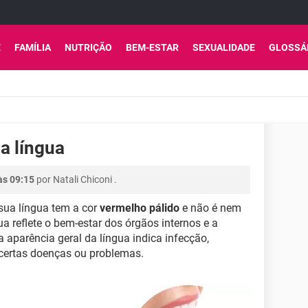
E
FAMÍLIA
NUTRIÇÃO
BEM-ESTAR
SEXUALIDADE
GLOSSÁ
a língua
às 09:15
por
Natali Chiconi
.
ua língua tem a cor
vermelho pálido
e não é nem
a reflete o bem-estar dos órgãos internos e a
aparência geral da língua indica infecção,
certas doenças ou problemas.