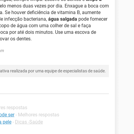
elo menos duas vezes por dia. Enxague a boca com
. Se houver deficiência de vitamina B, aumente
de infecção bacteriana,
água salgada
pode fornecer
m copo de água com uma colher de sal e faça
oca por até dois minutos. Use uma escova de
ovar os dentes.
om
tiva realizada por uma equipe de especialistas de saúde.
res respostas
ode ser
- Melhores respostas
 pele
-
Dicas -Saúde