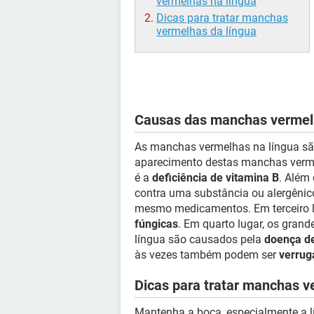
vermelhas na língua
Dicas para tratar manchas
vermelhas da língua
Causas das manchas vermelh
As manchas vermelhas na língua sã
aparecimento destas manchas verme
é a
deficiência de vitamina B
. Além
contra uma substância ou alergênic
mesmo medicamentos. Em terceiro 
fúngicas
. Em quarto lugar, os grand
língua são causados pela
doença d
às vezes também podem ser
verrug
Dicas para tratar manchas v
Mantenha a boca, especialmente a l