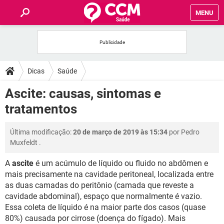
MENU
INÍCIO
FÓRUM
Dicas
Saúde
SAÚDE
Ascite: causas, sintomas e
tratamentos
FAMÍLIA
Última modificação:
20 de março de 2019 às 15:34
por
Pedro
NUTRIÇÃO
Muxfeldt
.
A
ascite
é um acúmulo de líquido ou fluido no abdômen e
BEM-ESTAR
mais precisamente na cavidade peritoneal, localizada entre
as duas camadas do peritônio (camada que reveste a
SEXUALIDADE
cavidade abdominal), espaço que normalmente é vazio.
Essa coleta de líquido é na maior parte dos casos (quase
GLOSSÁRIO
80%) causada por cirrose (doença do fígado). Mais