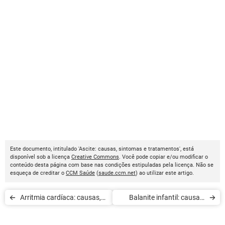
Este documento, intitulado 'Ascite: causas, sintomas e tratamentos', está
disponível sob a licença
Creative Commons
. Você pode copiar e/ou modificar o
conteúdo desta página com base nas condições estipuladas pela licença. Não se
esqueça de creditar o
CCM Saúde
(
saude.ccm.net
) ao utilizar este artigo.
Arritmia cardíaca: causas,
Balanite infantil: causas,
sintomas e tratamento
sintomas e tratamento